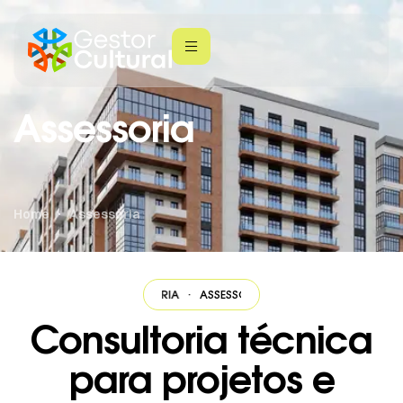
Assessoria
Home
Assessoria
·
ASSESSORIA
·
ASSESSORIA
·
ASSESSORIA
·
ASSESSORIA
·
ASSES
Consultoria técnica
para projetos e