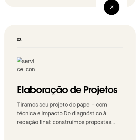
Entenda o serviço Organização de
Documentos Notas fiscais, recibos,
contratos e comprovantes por rubrica.
Relatório Técnico Execução, público
alcançado, indicadores e acessibilidade.
Relatório Financeiro Receitas, despesas,
saldos e memória de cálculo. […]
Elaboração de Projetos
Tiramos seu projeto do papel – com
técnica e impacto Do diagnóstico à
redação final: construímos propostas
claras, viáveis e competitivas para
editais, patrocínios e leis de incentivo.