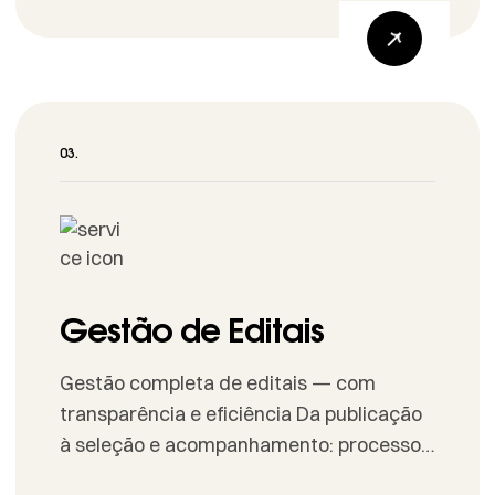
Redação Técnica Objetivos, metas,
justificativa, acessibilidade e
democratização do acesso. Cronograma
Etapas detalhadas com marcos,
indicadores e responsáveis. Orçamento
Planilha de custos, rubricas, memória de
cálculo e […]
Gestão de Editais
Gestão completa de editais — com
transparência e eficiência Da publicação
à seleção e acompanhamento: processos
digitais, acessíveis e seguros para