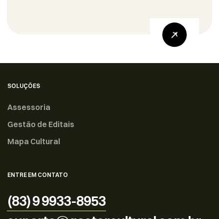
laudtium, totam rem aperiam, eaque ipsa
quae ab illoentore veritatis et quasi
architecto. Nemo enim ipsam voluptatem
quia voluptas sit aspernatur aut odit aut
fugit, sed quia conseuntur magni dolores
eos qui ratione voluptatem sequi
nesciunt. Sed ut perspiciatis unde […]
SOLUÇÕES
Assessoria
Gestão de Editais
Mapa Cultural
ENTRE EM CONTATO
(83) 9 9933-8953