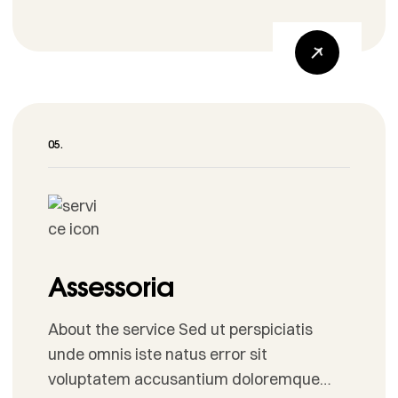
visibilidade, gestão e dados para
decisões públicas. Cadastro de Agentes
Artistas, coletivos e organizações criam
perfis com portfólio, área de atuação e
contatos. Mapeamento de Espaços
Teatros, centros culturais, museus e
praças são […]
Assessoria
About the service Sed ut perspiciatis
unde omnis iste natus error sit
voluptatem accusantium doloremque