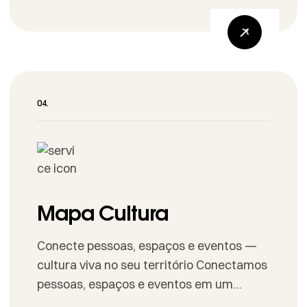
secretarias de cultura e instituições.
Conformidade com Lei 14.133/21 —
Acessibilidade e alcance Publicação
Edital, divulgação e inscrições inclusivas.
Análise & Seleção Fluxos para comissões
e pareceres. Acompanhamento
Dashboards e relatórios em tempo real.
[…]
Mapa Cultura
Conecte pessoas, espaços e eventos —
cultura viva no seu território Conectamos
pessoas, espaços e eventos em um
ecossistema digital que promove